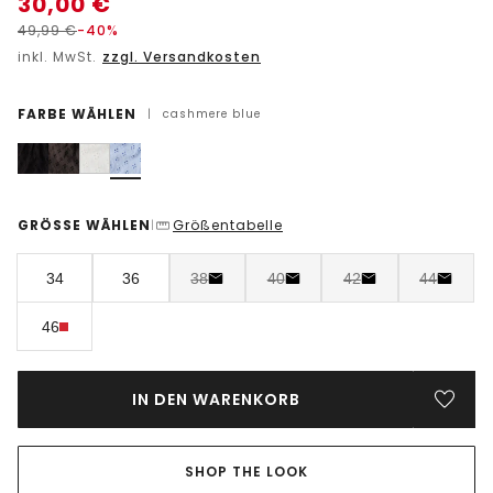
30,00
€
49,99
€
-40%
inkl. MwSt.
zzgl. Versandkosten
FARBE WÄHLEN
|
cashmere blue
GRÖSSE WÄHLEN
Größentabelle
|
34
36
38
40
42
44
46
IN DEN WARENKORB
SHOP THE LOOK