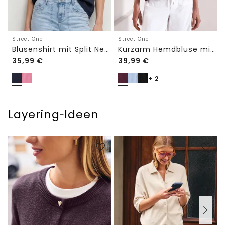
Street One
Street One
Blusenshirt mit Split Neck und Volant-Ärmeln
Kurzarm Hemdbluse mit Turn-Up-Details
35,99
€
39,99
€
+ 2
Layering‑Ideen