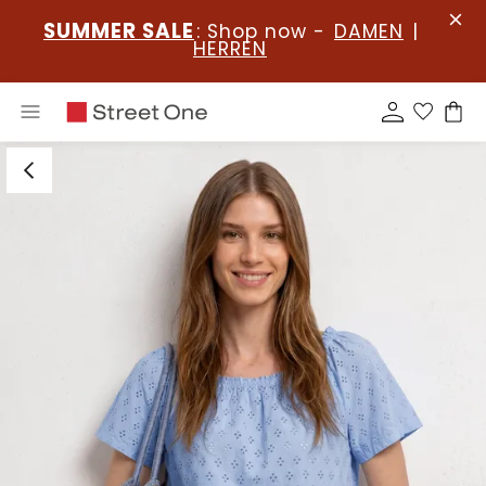
SUMMER SALE
: Shop now -
DAMEN
|
HERREN