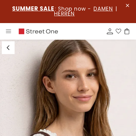
SUMMER SALE
: Shop now -
DAMEN
|
HERREN