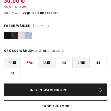
30,00
€
49,99
€
-40%
inkl. MwSt.
zzgl. Versandkosten
FARBE WÄHLEN
|
off white
GRÖSSE WÄHLEN
Größentabelle
|
34
36
38
40
42
44
46
IN DEN WARENKORB
SHOP THE LOOK