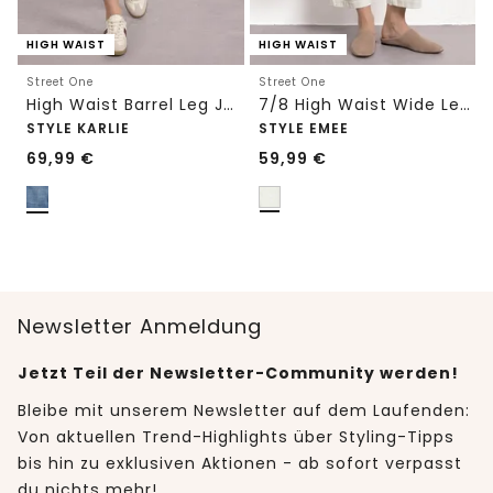
HIGH WAIST
HIGH WAIST
Street One
Street One
High Waist Barrel Leg Jeans im Loose Fit
7/8 High Waist Wide Leg Jeans im Loose Fit
STYLE KARLIE
STYLE EMEE
69,99
€
59,99
€
Newsletter Anmeldung
Jetzt Teil der Newsletter-Community werden!
Bleibe mit unserem Newsletter auf dem Laufenden:
Von aktuellen Trend-Highlights über Styling-Tipps
bis hin zu exklusiven Aktionen - ab sofort verpasst
du nichts mehr!