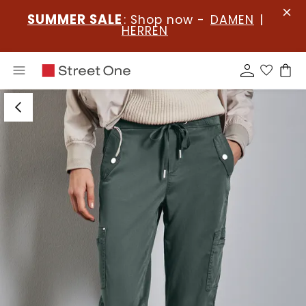
SUMMER SALE
: Shop now -
DAMEN
|
HERREN