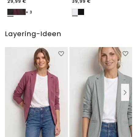
29,99
€
39,99
€
+ 3
Layering-Ideen