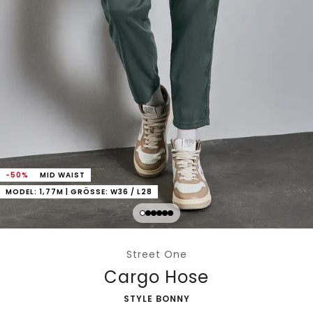
-50%
MID WAIST
MODEL: 1,77M | GRÖSSE: W36 / L28
Street One
Cargo Hose
-
STYLE BONNY