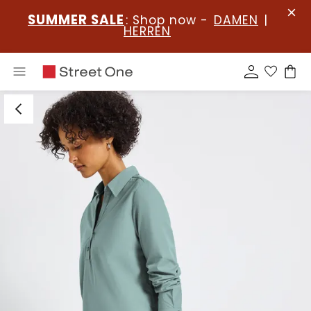
SUMMER SALE
: Shop now -
DAMEN
|
HERREN