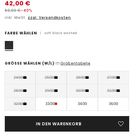
42,00
€
69,99
€
-40%
inkl. MwSt.
zzgl. Versandkosten
FARBE WÄHLEN
|
soft black washed
GRÖSSE WÄHLEN
(W/L)
Größentabelle
|
24/30
25/30
26/30
27/30
28/30
29/30
30/30
31/30
32/30
33/30
34/30
36/30
IN DEN WARENKORB