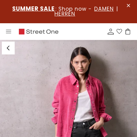
SUMMER SALE
: Shop now -
DAMEN
|
HERREN