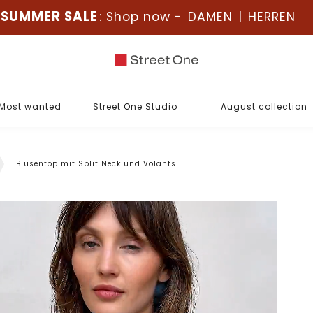
SUMMER SALE
: Shop now -
DAMEN
|
HERREN
Most wanted
Street One Studio
August collection
Blusentop mit Split Neck und Volants