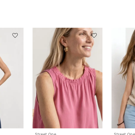
Street One
Street On