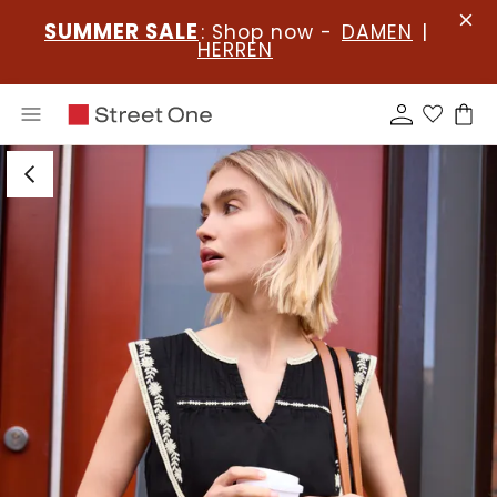
SUMMER SALE
: Shop now -
DAMEN
|
HERREN