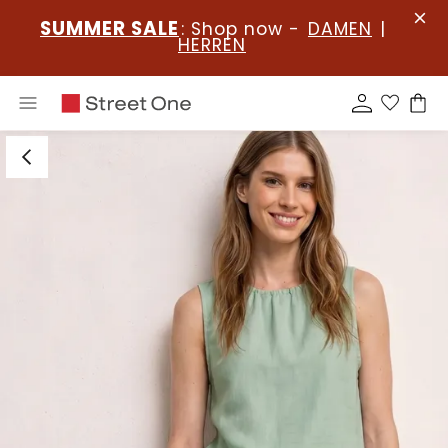
SUMMER SALE
: Shop now -
DAMEN
|
HERREN