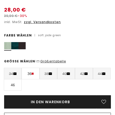
28,00
€
39,99
€
-30%
inkl. MwSt.
zzgl. Versandkosten
FARBE WÄHLEN
|
soft jade green
GRÖSSE WÄHLEN
Größentabelle
|
34
36
38
40
42
44
46
IN DEN WARENKORB