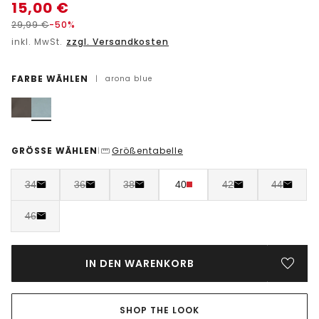
15,00
€
29,99
€
-50%
inkl. MwSt.
zzgl. Versandkosten
FARBE WÄHLEN
|
arona blue
GRÖSSE WÄHLEN
Größentabelle
|
34
36
38
40
42
44
46
IN DEN WARENKORB
SHOP THE LOOK