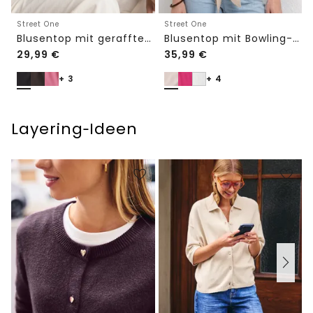
Street One
Street One
Blusentop mit Bowling-Kragen und Knoten
Blusentop mit gerafftem Rundhals
29,99
€
35,99
€
+ 3
+ 4
Layering‑Ideen