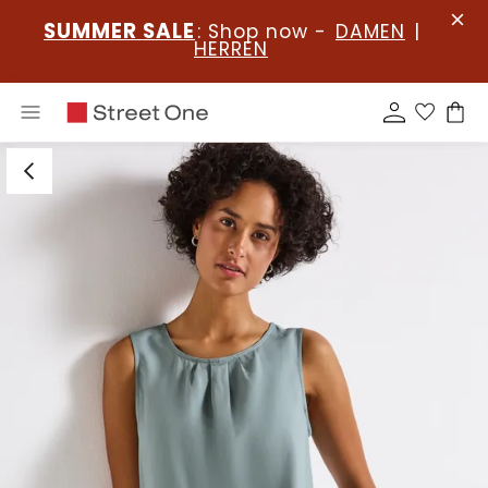
SUMMER SALE
: Shop now -
DAMEN
|
HERREN