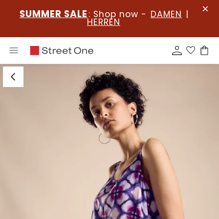
SUMMER SALE
: Shop now -
DAMEN
|
HERREN