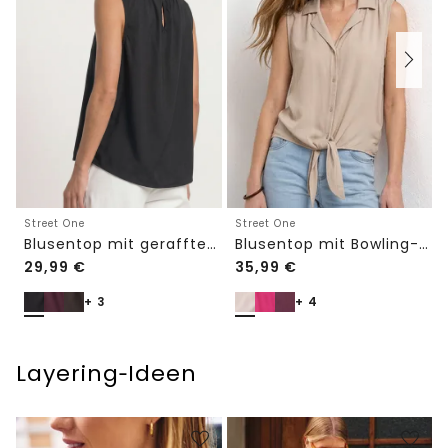
Street One
Street One
Blusentop mit Bowling-Kragen und Knoten
Blusentop mit gerafftem Rundhals
29,99
€
35,99
€
+ 3
+ 4
Layering‑Ideen