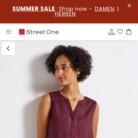
SUMMER SALE
: Shop now -
DAMEN
|
HERREN