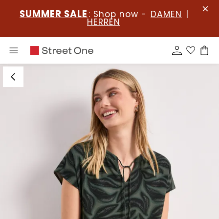
SUMMER SALE
: Shop now -
DAMEN
|
HERREN