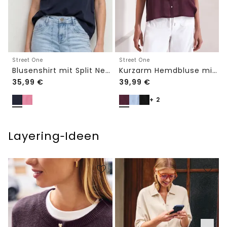
Street One
Street One
Blusenshirt mit Split Neck und Volant-Ärmeln
Kurzarm Hemdbluse mit Turn-Up-Details
35,99
€
39,99
€
+ 2
Layering‑Ideen