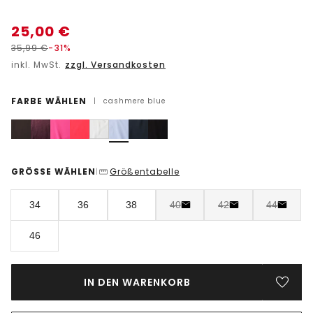
25,00
€
35,99
€
-31%
inkl. MwSt.
zzgl. Versandkosten
FARBE WÄHLEN
|
cashmere blue
GRÖSSE WÄHLEN
Größentabelle
|
34
36
38
40
42
44
46
IN DEN WARENKORB