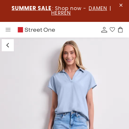
SUMMER SALE
: Shop now -
DAMEN
|
HERREN