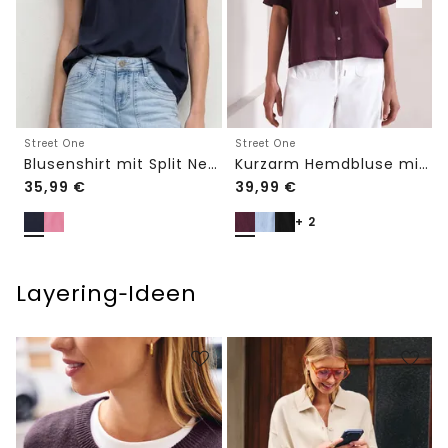
Street One
Street One
Blusenshirt mit Split Neck und Volant-Ärmeln
Kurzarm Hemdbluse mit Turn-Up-Details
35,99
€
39,99
€
+ 2
Layering‑Ideen