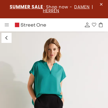
SUMMER SALE
: Shop now -
DAMEN
|
HERREN