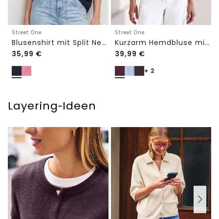
Street One
Street One
Blusenshirt mit Split Neck und Volant-Ärmeln
Kurzarm Hemdbluse mit Turn-Up-Details
35,99
€
39,99
€
+ 2
Layering‑Ideen