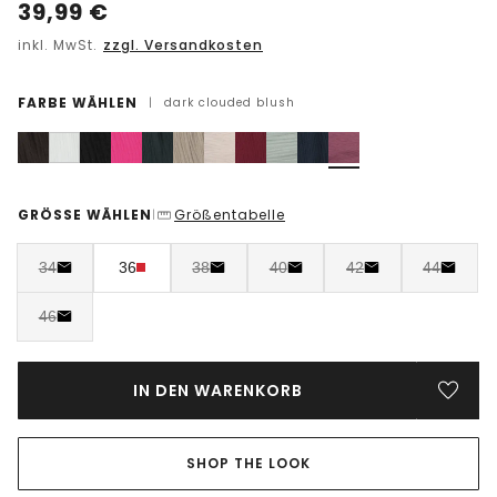
39,99
€
inkl. MwSt.
zzgl. Versandkosten
FARBE WÄHLEN
|
dark clouded blush
GRÖSSE WÄHLEN
Größentabelle
|
34
36
38
40
42
44
46
IN DEN WARENKORB
SHOP THE LOOK