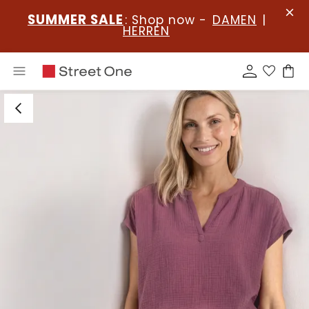
SUMMER SALE
: Shop now -
DAMEN
|
HERREN