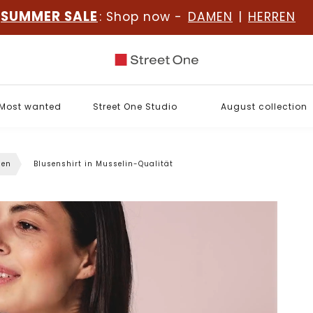
SUMMER SALE
: Shop now -
DAMEN
|
HERREN
Most wanted
Street One Studio
August collection
sen
Blusenshirt in Musselin-Qualität