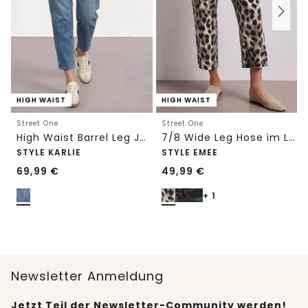
HIGH WAIST
HIGH WAIST
Street One
Street One
High Waist Barrel Leg Jeans im Loose Fit
7/8 Wide Leg Hose im Loose Fit mit Print
STYLE KARLIE
STYLE EMEE
69,99
€
49,99
€
+ 1
Newsletter Anmeldung
Jetzt Teil der Newsletter-Community werden!