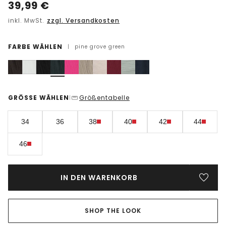
39,99
€
inkl. MwSt.
zzgl. Versandkosten
FARBE WÄHLEN
|
pine grove green
GRÖSSE WÄHLEN
Größentabelle
|
34
36
38
40
42
44
46
IN DEN WARENKORB
SHOP THE LOOK