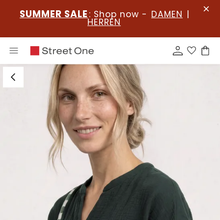
SUMMER SALE
: Shop now -
DAMEN
|
HERREN