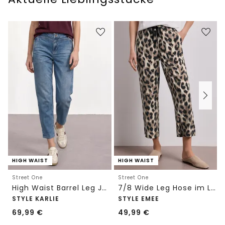
HIGH WAIST
HIGH WAIST
Street One
Street One
High Waist Barrel Leg Jeans im Loose Fit
7/8 Wide Leg Hose im Loose Fit mit Print
STYLE KARLIE
STYLE EMEE
69,99
€
49,99
€