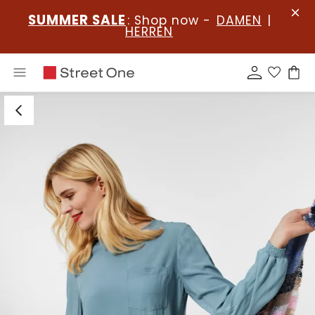
SUMMER SALE
: Shop now -
DAMEN
|
HERREN