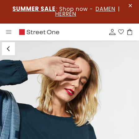
SUMMER SALE
: Shop now -
DAMEN
|
HERREN