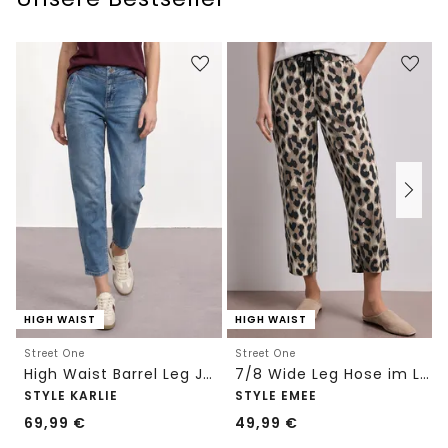
HIGH WAIST
HIGH WAIST
Street One
Street One
High Waist Barrel Leg Jeans im Loose Fit
7/8 Wide Leg Hose im Loose Fit mit Print
STYLE KARLIE
STYLE EMEE
69,99
€
49,99
€