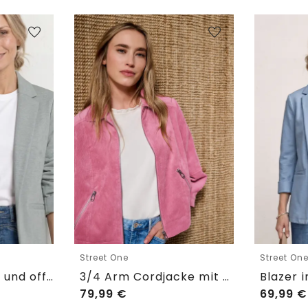
Street One
Street On
Blazer im langen und offenen Schnitt
3/4 Arm Cordjacke mit Hemdkragen
79,99
€
69,99
€