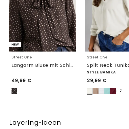
NEW
Street One
Street One
Langarm Bluse mit Schleifendetail
Split Neck Tunik
STYLE BAMIKA
49,99
€
29,99
€
+ 7
Layering‑Ideen