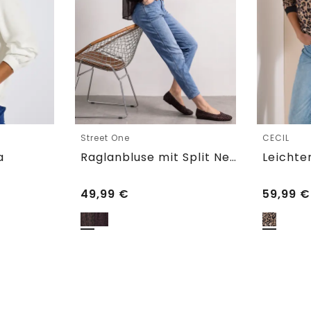
Street One
CECIL
a
Raglanbluse mit Split Neck und Print
49,99
€
59,99
€