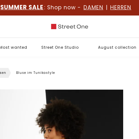
SUMMER SALE
: Shop now -
DAMEN
|
HERREN
Most wanted
Street One Studio
August collection
sen
Bluse im Tunikastyle