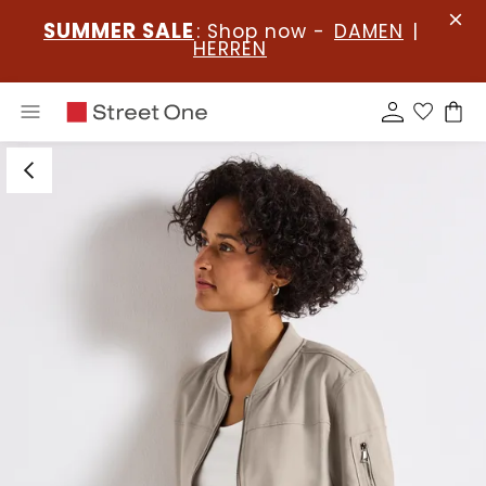
SUMMER SALE
: Shop now -
DAMEN
|
HERREN