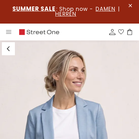
SUMMER SALE
: Shop now -
DAMEN
|
HERREN