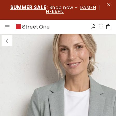
SUMMER SALE
: Shop now -
DAMEN
|
HERREN