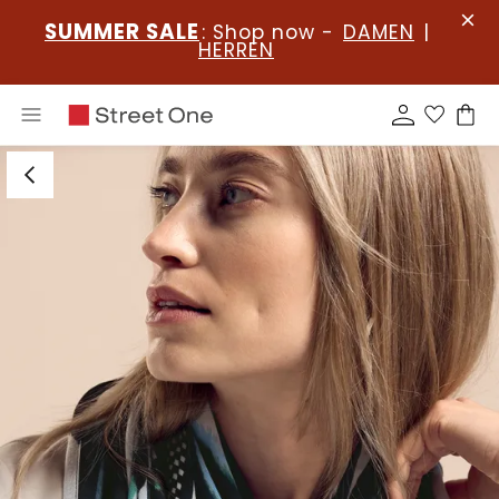
SUMMER SALE
: Shop now -
DAMEN
|
HERREN