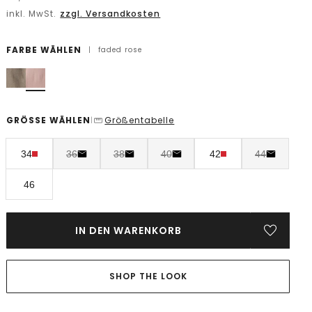
inkl. MwSt.
zzgl. Versandkosten
FARBE WÄHLEN
|
faded rose
GRÖSSE WÄHLEN
Größentabelle
|
34
36
38
40
42
44
46
IN DEN WARENKORB
SHOP THE LOOK