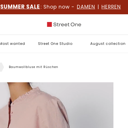
SUMMER SALE
: Shop now -
DAMEN
|
HERREN
Most wanted
Street One Studio
August collection
Baumwollbluse mit Rüschen