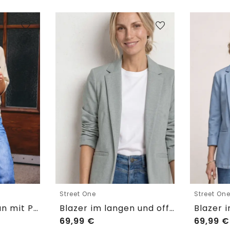
Street One
Street On
Kurzarm Cardigan mit Polokragen
Blazer im langen und offenen Schnitt
69,99
€
69,99
€