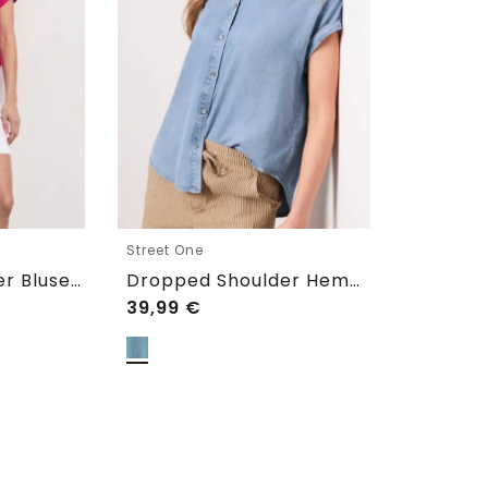
Street One
Dropped Shoulder Bluse aus Leinen
Dropped Shoulder Hemdbluse im Denim-Look
39,99
€