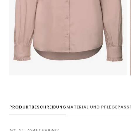
PRODUKTBESCHREIBUNG
MATERIAL UND PFLEGE
PASS
Art. Nr.: A34606916912