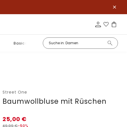
Basics
Street One
Baumwollbluse mit Rüschen
25,00
€
49,99
€
-50%