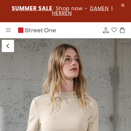
SUMMER SALE
: Shop now -
DAMEN
|
HERREN