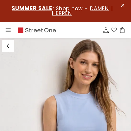
SUMMER SALE
: Shop now -
DAMEN
|
HERREN