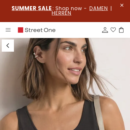
SUMMER SALE
: Shop now -
DAMEN
|
HERREN