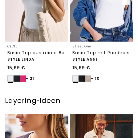
CECIL
Street One
Basic Top aus reiner Baumwolle
Basic Top mit Rundhals in Unifarbe
STYLE LINDA
STYLE ANNI
15,99
€
15,99
€
+ 21
+ 10
Layering‑Ideen