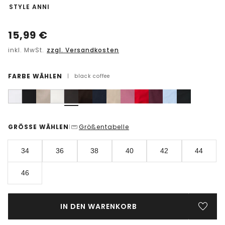
-
STYLE ANNI
15,99
€
inkl. MwSt.
zzgl. Versandkosten
FARBE WÄHLEN
|
black coffee
GRÖSSE WÄHLEN
Größentabelle
|
34
36
38
40
42
44
46
IN DEN WARENKORB