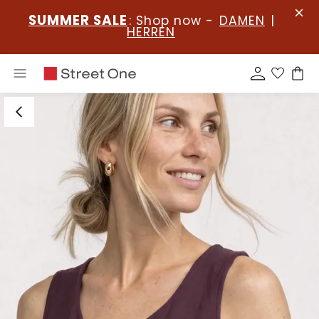
SUMMER SALE
: Shop now -
DAMEN
|
HERREN