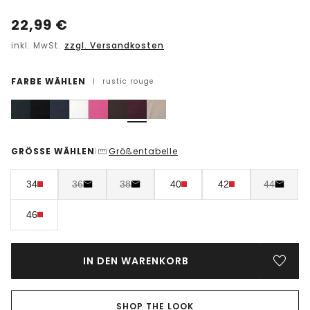
22,99
€
inkl. MwSt.
zzgl. Versandkosten
FARBE WÄHLEN
|
rustic rouge
GRÖSSE WÄHLEN
Größentabelle
|
34
36
38
40
42
44
46
IN DEN WARENKORB
SHOP THE LOOK