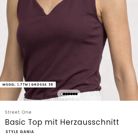
MODEL: 1,77M | GRÖSSE: 36
Street One
Basic Top mit Herzausschnitt
-
STYLE GANIA