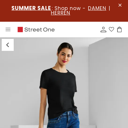
SUMMER SALE
: Shop now -
DAMEN
|
HERREN