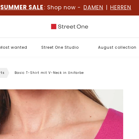
SUMMER SALE
: Shop now -
DAMEN
|
HERREN
Most wanted
Street One Studio
August collection
rts
Basic T-Shirt mit V-Neck in Unifarbe