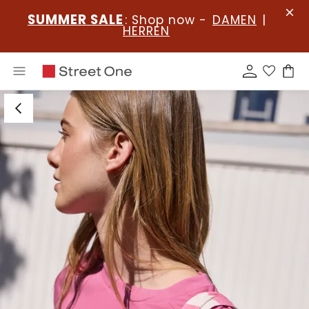
SUMMER SALE
: Shop now -
DAMEN
|
HERREN