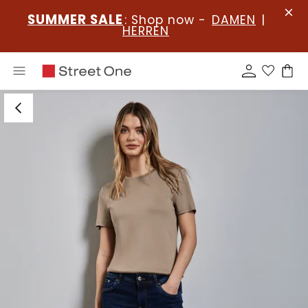
SUMMER SALE
: Shop now -
DAMEN
|
HERREN