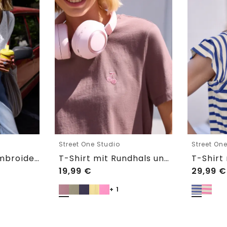
Street One Studio
Street On
Shirtbluse mit Embroidery-Front
T-Shirt mit Rundhals und Embroidery-Detail
19,99
€
29,99
€
+ 1