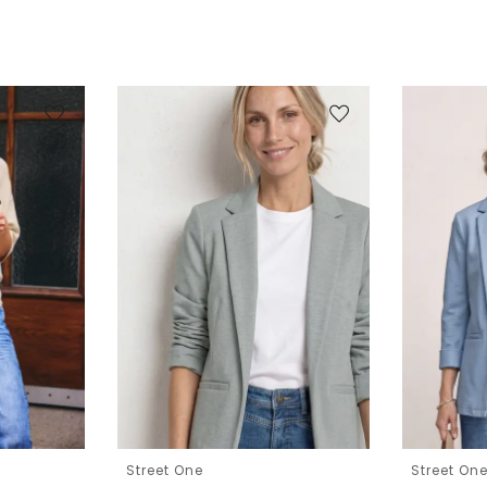
Street One
Street On