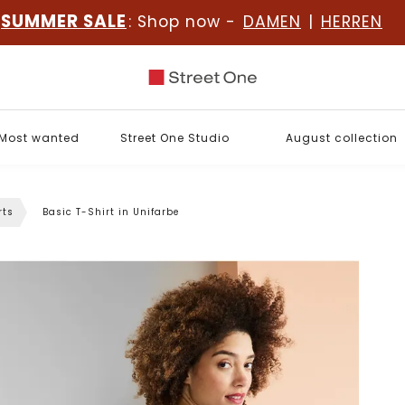
SUMMER SALE
: Shop now -
DAMEN
|
HERREN
Most wanted
Street One Studio
August collection
rts
Basic T-Shirt in Unifarbe