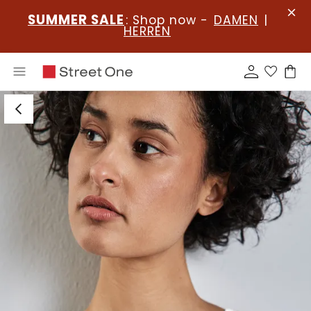
SUMMER SALE
: Shop now -
DAMEN
|
HERREN