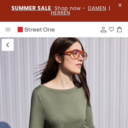
SUMMER SALE
: Shop now -
DAMEN
|
HERREN