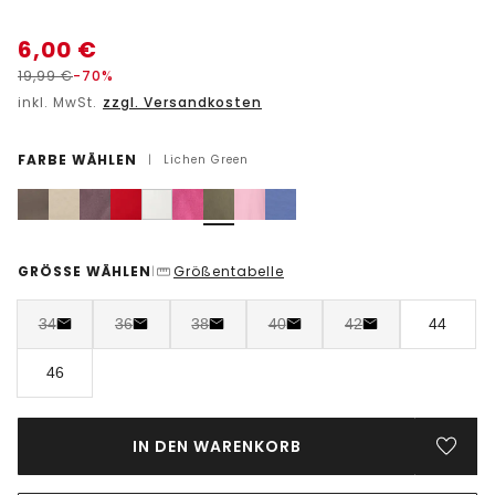
6,00
€
19,99
€
-70%
inkl. MwSt.
zzgl. Versandkosten
FARBE WÄHLEN
|
Lichen Green
GRÖSSE WÄHLEN
Größentabelle
|
34
36
38
40
42
44
46
IN DEN WARENKORB