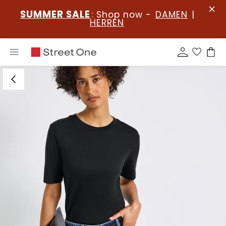
SUMMER SALE
: Shop now -
DAMEN
|
HERREN