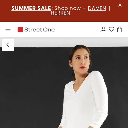
SUMMER SALE
: Shop now -
DAMEN
|
HERREN