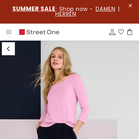
SUMMER SALE
: Shop now -
DAMEN
|
HERREN