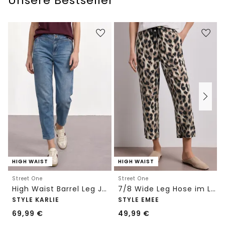
Unsere Bestseller
HIGH WAIST
HIGH WAIST
Street One
Street One
High Waist Barrel Leg Jeans im Loose Fit
7/8 Wide Leg Hose im Loose Fit mit Print
STYLE KARLIE
STYLE EMEE
69,99
€
49,99
€