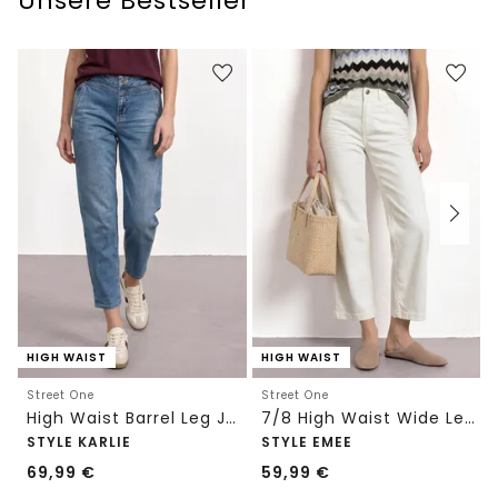
Unsere Bestseller
HIGH WAIST
HIGH WAIST
Street One
Street One
High Waist Barrel Leg Jeans im Loose Fit
7/8 High Waist Wide Leg Jeans im Loose Fit
STYLE KARLIE
STYLE EMEE
69,99
€
59,99
€