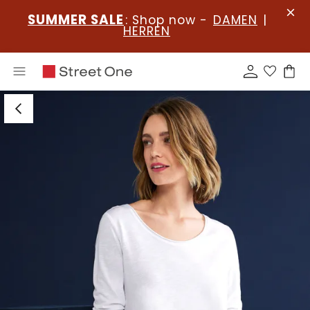
SUMMER SALE
: Shop now -
DAMEN
|
HERREN