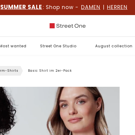
SUMMER SALE
: Shop now -
DAMEN
|
HERREN
Most wanted
Street One Studio
August collection
rm-Shirts
Basic Shirt im 2er-Pack