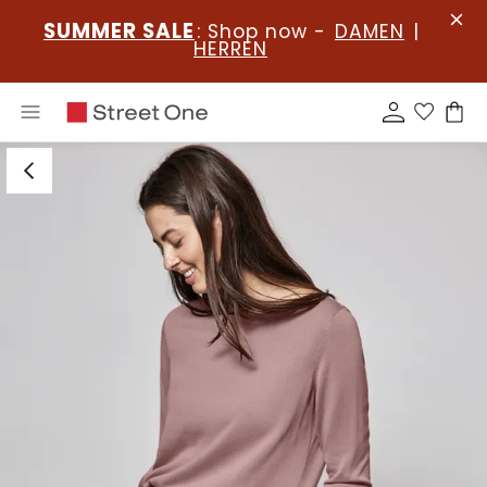
SUMMER SALE
: Shop now -
DAMEN
|
HERREN