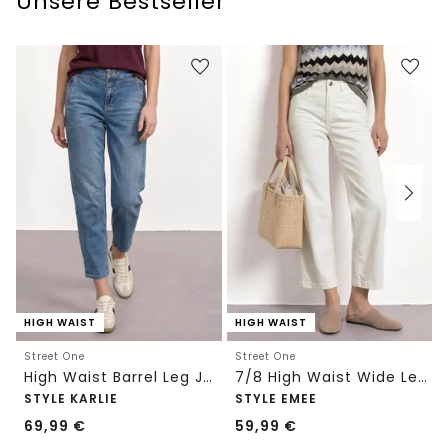
Unsere Bestseller
HIGH WAIST
HIGH WAIST
Street One
Street One
High Waist Barrel Leg Jeans im Loose Fit
7/8 High Waist Wide Leg Jeans im Loose Fit
STYLE KARLIE
STYLE EMEE
69,99
€
59,99
€