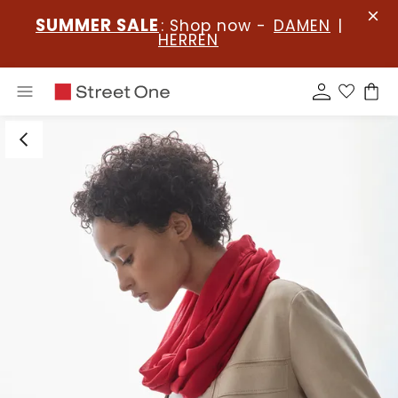
SUMMER SALE
: Shop now -
DAMEN
|
HERREN