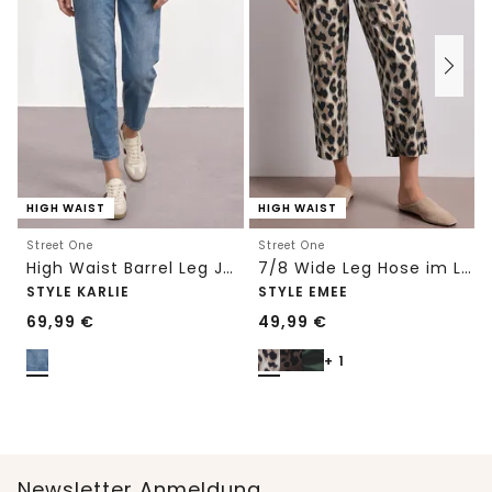
HIGH WAIST
HIGH WAIST
Street One
Street One
High Waist Barrel Leg Jeans im Loose Fit
7/8 Wide Leg Hose im Loose Fit mit Print
STYLE KARLIE
STYLE EMEE
69,99
€
49,99
€
+ 1
Newsletter Anmeldung