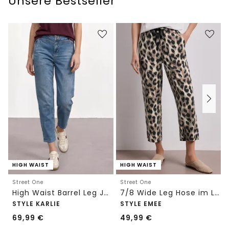
Unsere Bestseller
HIGH WAIST
HIGH WAIST
Street One
Street One
High Waist Barrel Leg Jeans im Loose Fit
7/8 Wide Leg Hose im Loose Fit mit Print
STYLE KARLIE
STYLE EMEE
69,99
€
49,99
€