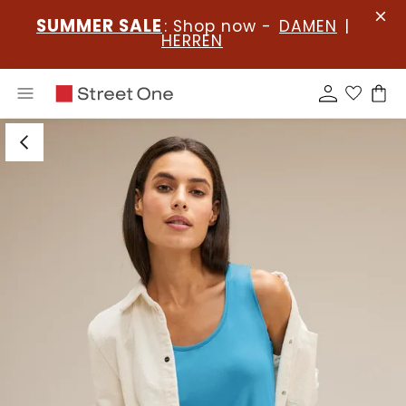
SUMMER SALE
: Shop now -
DAMEN
|
HERREN