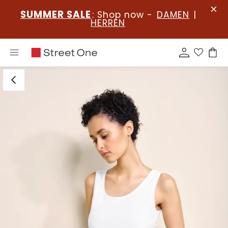
SUMMER SALE
: Shop now -
DAMEN
|
HERREN