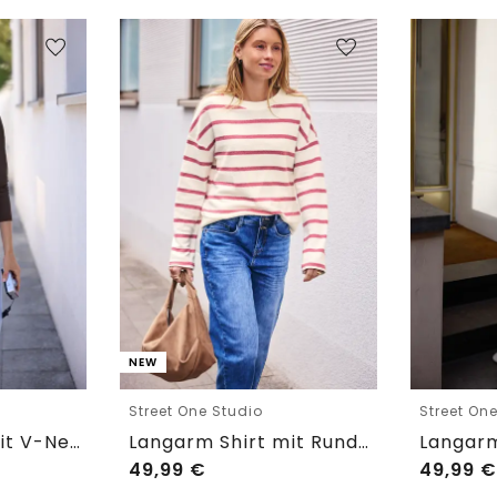
NEW
Street One Studio
Street On
Langarm Shirt mit V-Neck und Spitze
Langarm Shirt mit Rundhals im Loose Fit
49,99
€
49,99
€