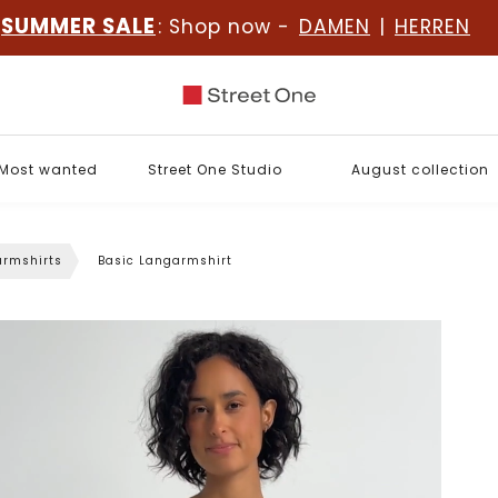
SUMMER SALE
: Shop now -
DAMEN
|
HERREN
Most wanted
Street One Studio
August collection
rmshirts
Basic Langarmshirt