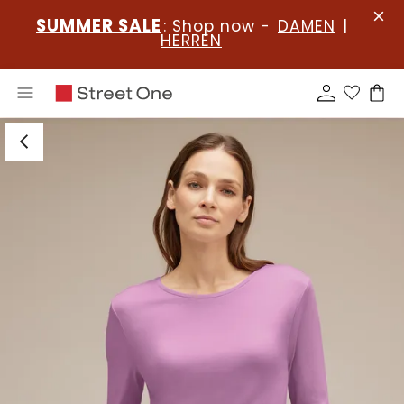
SUMMER SALE
: Shop now -
DAMEN
|
HERREN