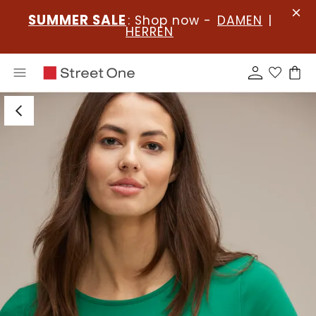
SUMMER SALE
: Shop now -
DAMEN
|
HERREN