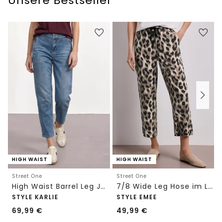
Unsere Bestseller
HIGH WAIST
HIGH WAIST
Street One
Street One
High Waist Barrel Leg Jeans im Loose Fit
7/8 Wide Leg Hose im Loose Fit mit Print
STYLE KARLIE
STYLE EMEE
69,99
€
49,99
€