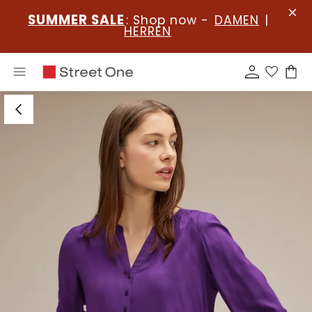
SUMMER SALE
: Shop now -
DAMEN
|
HERREN