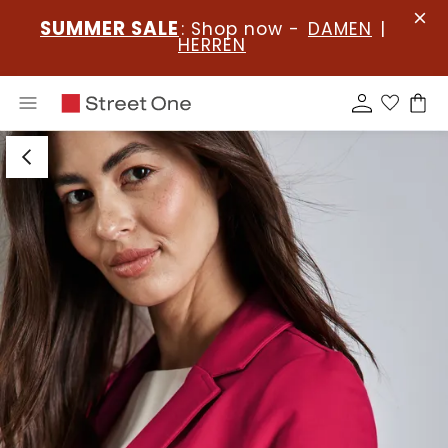
SUMMER SALE
: Shop now -
DAMEN
|
HERREN